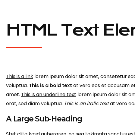
HTML Text Ele
This is a link
lorem ipsum dolor sit amet, consetetur sa
voluptua.
This is a bold text
at vero eos et accusam et
amet.
This is an underline text
lorem ipsum dolor sit am
erat, sed diam voluptua.
This is an italic text
at vero eo
A Large Sub-Heading
Stet clita kasd gubergren, no sea takimata sanctus es