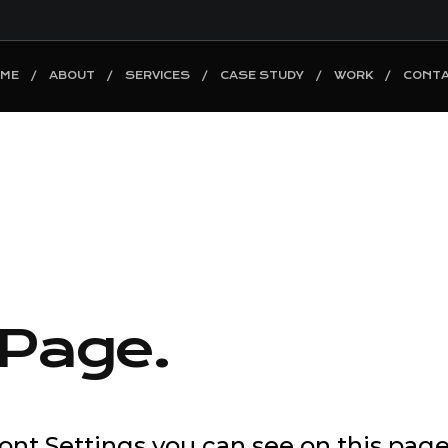
ME
ABOUT
SERVICES
CASE STUDY
WORK
CONT
 Page.
Font Settings you can see on this page