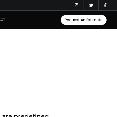
Request An Estimate
ACT
 are predefined.