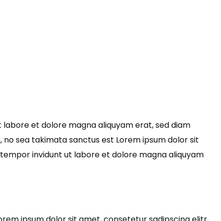
t labore et dolore magna aliquyam erat, sed diam
, no sea takimata sanctus est Lorem ipsum dolor sit
 tempor invidunt ut labore et dolore magna aliquyam
orem ipsum dolor sit amet, consetetur sadipscing elitr,