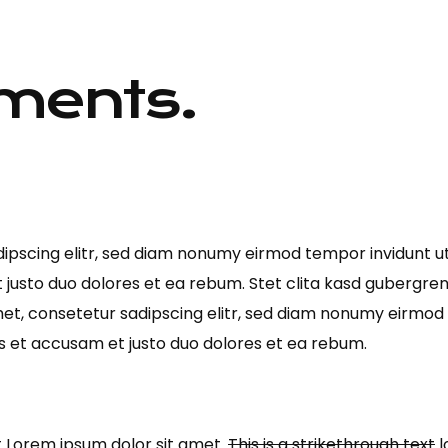
ments.
dipscing elitr, sed diam nonumy eirmod tempor invidunt u
 justo duo dolores et ea rebum. Stet clita kasd gubergren
et, consetetur sadipscing elitr, sed diam nonumy eirmod
s et accusam et justo duo dolores et ea rebum.
t Lorem ipsum dolor sit amet.
This is a strikethrough text
l