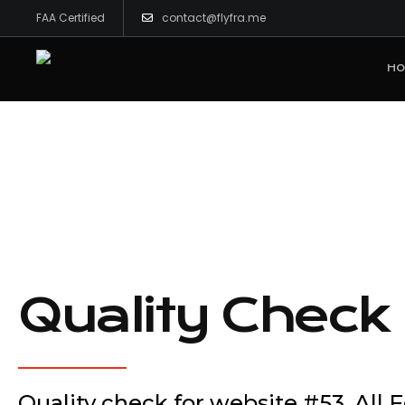
FAA Certified
contact@flyfra.me
HO
Quality Check
Quality check for website #53. All 